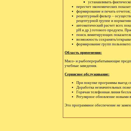
устанавливать фактическо
пересчет экономических показат
формирование и печать отчетов;
рецептурный фильтр – осуществл
рецептурной группе и нормативно
автоматический расчет всех пока
pH и др.) готового продукта. Пр
поиск лимитирующих показателе
возможность сохранять/открыват
формирование групп пользовате
Область применения:
Мясо- и рыбоперерабатывающие предпр
учебные заведения.
Сервисное обслуживание:
При покупке программы выезд с
Доработка незначительных пожел
Горячая телефонная линия беспл
Регулярное обновление новыми 
Это программное обеспечение не заменя