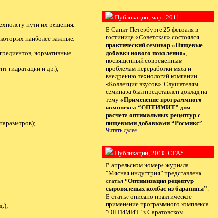
Публикации, март 2011
ехнологу пути их решения.
В Санкт-Петербурге 25 февраля в
гостинице «Советская» состоялся
которых наиболее важные:
практический семинар «Пищевые
нгредиентов, нормативные
добавки нового поколения»
,
посвященный современным
нт гидратации и др.);
проблемам переработки мяса и
внедрению технологий компании
«Коллекция вкусов». Слушателям
семинара был представлен доклад на
тему
«Применение программного
комплекса “ОПТИМИТ” для
расчета оптимальных рецептур с
параметров);
пищевыми добавками “Росмикс”
.
Читать далее...
Публикации, 2010. СГАУ
В апрельском номере журнала
“Мясная индустрия” представлена
статья
“Оптимизация рецептур
сыровяленых колбас из баранины”
.
В статье описано практическое
применение программного комплекса
.);
"ОПТИМИТ" в Саратовском