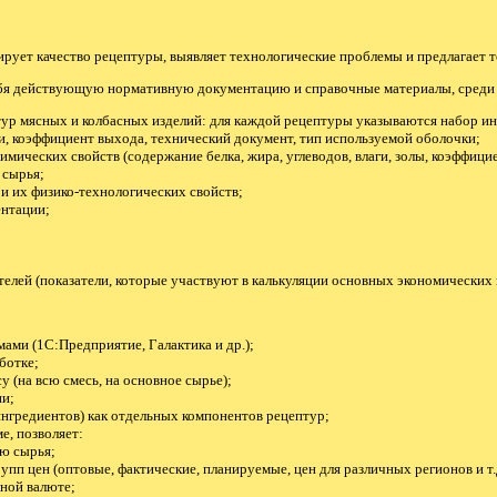
рует качество рецептуры, выявляет технологические проблемы и предлагает т
бя действующую нормативную документацию и справочные материалы, среди 
ур мясных и колбасных изделий: для каждой рецептуры указываются набор и
и, коэффициент выхода, технический документ, тип используемой оболочки;
имических свойств (содержание белка, жира, углеводов, влаги, золы, коэффицие
 сырья;
и их физико-технологических свойств;
нтации;
;
елей (показатели, которые участвуют в калькуляции основных экономических 
ами (1С:Предприятие, Галактика и др.);
ботке;
у (на всю смесь, на основное сырье);
ии;
ингредиентов) как отдельных компонентов рецептур;
е, позволяет:
ию сырья;
рупп цен (оптовые, фактические, планируемые, цен для различных регионов и т.д
чной валюте;