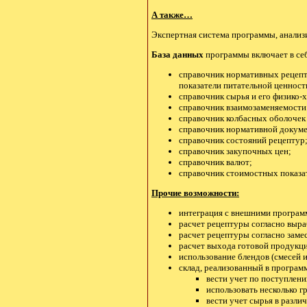
А также…
Экспертная система программы, анализи
База данных
программы включает в се
справочник нормативных рецепт
показатели питательной ценност
справочник сырья и его физико-х
справочник взаимозаменяемости
справочник колбасных оболочек 
справочник нормативной докуме
справочник состояний рецептур
справочник закупочных цен;
справочник валют;
справочник стоимостных показат
Прочие возможности:
интеграция с внешними программ
расчет рецептуры согласно выра
расчет рецептуры согласно замес
расчет выхода готовой продукц
использование блендов (смесей 
склад, реализованный в программ
вести учет по поступлен
использовать несколько г
вести учет сырья в разли