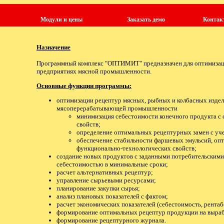
Модули и цены
Заказать демо
Контак
Назначение
Программный комплекс "ОПТИМИТ" предназначен для оптимизаци
предприятиях мясной промышленности.
Основные функции программы:
оптимизации рецептур мясных, рыбных и колбасных издел
мясоперерабатывающей промышленности
минимизация себестоимости конечного продукта с 
свойств;
определение оптимальных рецептурных замен с уче
обеспечение стабильности фаршевых эмульсий, оп
функционально-технологических свойств;
создание новых продуктов с заданными потребительскими
себестоимостью в минимальные сроки;
расчет альтернативных рецептур;
управление сырьевыми ресурсами;
планирование закупки сырья;
анализ плановых показателей с фактом;
расчет экономических показателей (себестоимость, рентабел
формирование оптимальных рецептур продукции на выраб
формирование рецептурного журнала.