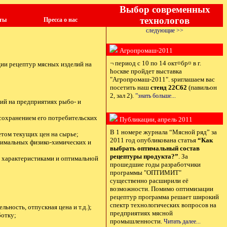
Выбор современных
технологов
ты
Пресса о нас
cледующие >>
Агропромаш-2011
¬ период с 10 по 14 окт¤бр¤ в г.
и рецептур мясных изделий на
ћоскве пройдет выставка
"Агропромаш-2011". ѕриглашаем вас
посетить наш
стенд 22C62
(павильон
2, зал 2).
”знать больше...
ий на предприятиях рыбо- и
сохранением его потребительских
Публикации, апрель 2011
В 1 номере журнала “Мясной ряд” за
том текущих цен на сырье;
2011 год опубликована статья
“Как
тимальных физико-химических и
выбрать оптимальный состав
рецептуры продукта?”
. За
 характеристиками и оптимальной
прошедшие годы разработчики
программы "ОПТИМИТ"
существенно расширили её
возможности. Помимо оптимизации
рецептур программа решает широкий
спектр технологических вопросов на
ьность, отпускная цена и т.д.);
предприятиях мясной
отку;
промышленности.
Читать далее...