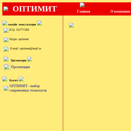
ОПТИМИТ
Главная
О компании
онлайн - консультация
ICQ: 352771382
Skype: optimeat
E-mail: optimeat@mail.ru
Презентация
Презентация
Буклет
ОПТИМИТ - выбор
современных технологов