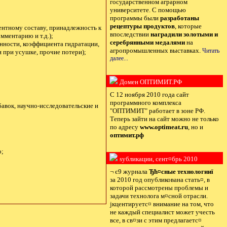
государственном аграрном
университете. С помощью
программы были
разработаны
рецептуры продуктов
, которые
ентному составу, принадлежность к
впоследствии
наградили золотыми и
мментарию и т.д.);
серебрянными медалями
на
ценности, коэффициента гидратации,
агропромышленных выставках.
Читать
и при усушке, прочие потери);
далее...
Домен ОПТИМИТ.РФ
С 12 ноября 2010 года сайт
программного комплекса
вок, научно-исследовательские и
"ОПТИМИТ" работает в зоне РФ.
Теперь зайти на сайт можно не только
по адресу
www.optimeat.ru
, но и
оптимит.рф
о;
ѕубликации, сент¤брь 2010
¬ є9 журнала
Ђћ¤сные технологииї
за 2010 год опубликована стать¤, в
которой рассмотрены проблемы и
задачи технолога м¤сной отрасли.
јкцентируетс¤ внимание на том, что
не каждый специалист может учесть
все, в св¤зи с этим предлагаетс¤