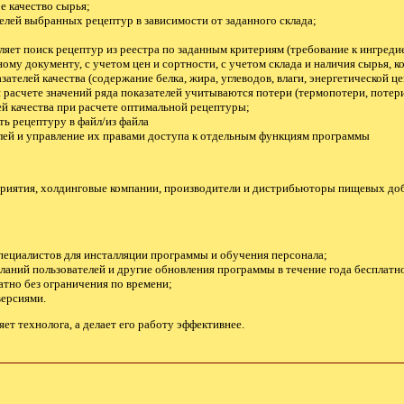
е качество сырья;
елей выбранных рецептур в зависимости от заданного склада;
яет поиск рецептур из реестра по заданным критериям (требование к ингреди
му документу, с учетом цен и сортности, с учетом склада и наличия сырья, ко
зателей качества (содержание белка, жира, углеводов, влаги, энергетической 
и расчете значений ряда показателей учитываются потери (термопотери, потер
й качества при расчете оптимальной рецептуры;
ь рецептуру в файл/из файла
лей и управление их правами доступа к отдельным функциям программы
иятия, холдинговые компании, производители и дистрибьюторы пищевых доба
пециалистов для инсталляции программы и обучения персонала;
аний пользователей и другие обновления программы в течение года бесплатн
атно без ограничения по времени;
версиями.
ет технолога, а делает его работу эффективнее.